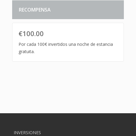
RECOMPENSA
€
Campaign Over
Por cada 100€ invertidos una noche de estancia
gratuita.
INVERSIONES