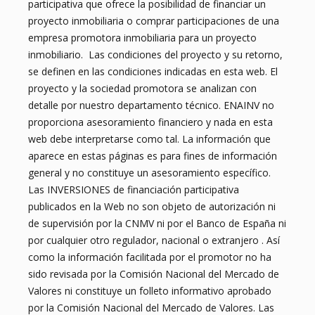
participativa que ofrece la posibilidad de financiar un
rehabilitar, que en la actualidad es un edificio
proyecto inmobiliaria o comprar participaciones de una
constituido por bajo, altillo, cuatro
empresa promotora inmobiliaria para un proyecto
apartamentos y terraza azotea. El inmueble se
inmobiliario. Las condiciones del proyecto y su retorno,
encuentra libre de cargas (se incluye nota del
se definen en las condiciones indicadas en esta web. El
registro). Los inversores tienen la garantía del
proyecto y la sociedad promotora se analizan con
respaldo de la sociedad, que está libre de
detalle por nuestro departamento técnico. ENAINV no
deudas y es propietaria del inmueble.
INFORME MARKETING
proporciona asesoramiento financiero y nada en esta
web debe interpretarse como tal. La información que
La ubicación del Hotel, en la mejor de la zona
aparece en estas páginas es para fines de información
Prime del centro histórico y turístico de la
general y no constituye un asesoramiento específico.
ciudad, respalda un índice de ocupación superior
Las INVERSIONES de financiación participativa
al 90% anual y unos precios que oscilan entre
publicados en la Web no son objeto de autorización ni
250€ y 100€ dependiendo de la temporada. El
de supervisión por la CNMV ni por el Banco de España ni
Hotel se explotará con una empresa
por cualquier otro regulador, nacional o extranjero . Así
explotadora de referencia en el sector que
como la información facilitada por el promotor no ha
pagará una cantidad fija mensual, mas un
sido revisada por la Comisión Nacional del Mercado de
porcentaje de los ingresos obtenidos. En la
Valores ni constituye un folleto informativo aprobado
actualidad se tiene ofertas del orden de 10.000€
por la Comisión Nacional del Mercado de Valores. Las