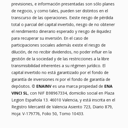
al mes.
previsiones, e información presentadas son sólo planes
TARIFAS
de negocio, y como tales, pueden ser distintos en el
Por la gestión, nuestra plataforma, ENAINV,
transcurso de las operaciones. Existe riesgo de pérdida
cobrará un porcentaje del total invertido al
total o parcial del capital invertido, riesgo de no obtener
promotor. El inversor no paga ninguna tarifa a la
el rendimiento dinerario esperado y riesgo de iliquidez
plataforma.
para recuperar su inversión. En el caso de
RIESGOS
participaciones sociales además existe el riesgo de
dilución, de no recibir dividendos, no poder influir en la
© ENAINV
es una plataforma de financiación
gestión de la sociedad y de las restricciones a la libre
participativa que ofrece la posibilidad de
transmisibilidad inherentes a su régimen jurídico. El
financiar un proyecto inmobiliaria o comprar
capital invertido no está garantizado por el fondo de
participaciones de una empresa promotora
garantía de inversiones ni por el fondo de garantía de
inmobiliaria para un proyecto inmobiliario. Las
depósitos.
© ENAINV
es una marca propiedad de
ENA
condiciones del proyecto y su retorno, se
VINCI SL
, con NIF B98967334, domicilio social en Plaza
definen en las condiciones indicadas en esta
Legion Española 13. 46010 Valencia, y está inscrita en el
web. El proyecto y la sociedad promotora se
Registro Mercantil de Valencia Asiento 723, Diario 879,
analizan con detalle por nuestro departamento
Hoja: V-179776, Folio 50, Tomo 10433.
técnico. ENAINV no proporciona asesoramiento
financiero y nada en esta web debe