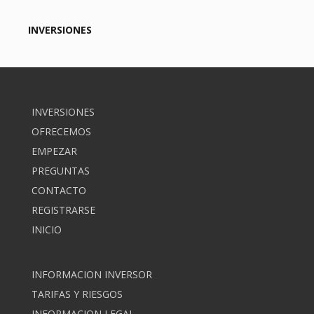
interpretarse como tal. La información que
aparece en estas páginas es para fines de
INVERSIONES
información general y no constituye un
asesoramiento específico. Las INVERSIONES de
financiación participativa publicados en la Web
no son objeto de autorización ni de supervisión
por la CNMV ni por el Banco de España ni por
INVERSIONES
cualquier otro regulador, nacional o extranjero.
OFRECEMOS
Así como la información facilitada por el
EMPEZAR
promotor no ha sido revisada por la Comisión
PREGUNTAS
Nacional del Mercado de Valores ni constituye
un folleto informativo aprobado por la Comisión
CONTACTO
Nacional del Mercado de Valores. Las
REGISTRARSE
previsiones, e información presentadas son sólo
INICIO
planes de negocio, y como tales, pueden ser
distintos en el transcurso de las operaciones.
Existe riesgo de pérdida total o parcial del capital
INFORMACION INVERSOR
invertido, riesgo de no obtener el rendimiento
TARIFAS Y RIESGOS
dinerario esperado y riesgo de iliquidez para
INFORMACION LEGAL