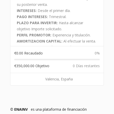
su posterior venta.
Ubicacion
INTERESES:
Desde el primer día.
PAGO INTERESES:
Trimestral.
PLAZO PARA INVERTIR:
Hasta alcanzar
objetivo Importe solicitado.
INFORMACION SOBRE EL
PERFIL PROMOTOR:
Experiencia y titulación.
PROMOTOR
AMORTIZACION CAPITAL:
Al efectuar la venta.
La sociedad promotora (UNIVERSAL PROPERTY
UBICACION:
Extraordinaria, en el centro
INVESMENT SL) se constituyó en diciembre del
€
0.00
Recaudado
0%
histórico-turístico de Valencia.
2017, exclusivamente, para la adquisición del
inmueble y promoción de la obra. La empresa
€
350,000.00
Objetivo
0 Días restantes
está formada por equipo directivo con más de
25 años de experiencia en la promoción y
Valencia, España
construcción de inmuebles, con titulados en
ingeniería y construcción.
DESCRIPCION GARANTIA
El capital social de la sociedad promotora es de
© ENAINV
es una plataforma de financiación
390.000€ y es propietaria del inmueble a