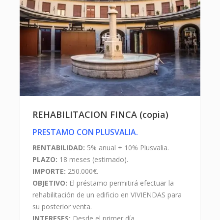
Valencia!
IMAGENES
REHABILITACION FINCA (copia)
PRESTAMO CON PLUSVALIA.
RENTABILIDAD:
5% anual + 10% Plusvalia.
PLAZO:
18 meses (estimado).
PLANOS PROYECTO
IMPORTE:
250.000€.
OBJETIVO:
El préstamo permitirá efectuar la
El promotor tiene el proyecto aprobado con la
rehabilitación de un edificio en VIVIENDAS para
licencia de obras y actividad emitida por el
su posterior venta.
Ayuntamiento de Valencia, expediente 501/2018.
INTERESES:
Desde el primer día.