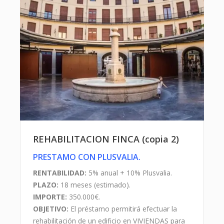
LOCALIZACION
Hotel Lope de Vega, en Valencia, se encuentra
ubicado en la zona turística e histórica de
Valencia por excelencia
.
En plaza Lope de Vega
se encuentra la Iglesia de Santa Catalina, una
entrada a la plaza Redonda, a pasos del
Mercado Central, la Catedral, la Basílica de la
Virgen, el Ayuntamiento, etc. Es una plaza
peatonal, tranquila, sin tráfico y con cafeterías y
REHABILITACION FINCA (copia 2)
comercios tradicionales.
PRESTAMO CON PLUSVALIA.
RENTABILIDAD:
5% anual + 10% Plusvalia.
PLAZO:
18 meses (estimado).
IMPORTE:
350.000€.
OBJETIVO:
El préstamo permitirá efectuar la
rehabilitación de un edificio en VIVIENDAS para